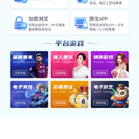
安全流程层级
访问身份控制
采用IP定位、设备识别与权限隔离，为云开体育官网登
录平台用户建立第一道防线。
通信加密协议
全站部署TLS协议，保障数据在云开体育
·(KAIYUNSPORTS)官方网站-云开(中国)体系中传输过
程的完整性与保密性。
行为审计机制
记录关键行为轨迹，搭配日志溯源功能，协助事后安全
验证与应急响应。