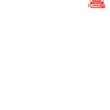
实时同步。
v6.2.0：
成长体系升级，等级进度清晰展示，提升用户参
与积极性。
v6.0.0：
账户管理界面重构，操作更清晰，核心功能一键
直达。
赛事推荐
v6.3.0：
基于行为模式的推荐系统上线，结合云开体育官
网登录用户偏好提供个性推送。
v6.2.0：
新增“热投榜”，自动聚合平台高关注赛事，便于快
速浏览。
v5.9.2：
话题聚合功能加入，集中展示当日热议赛事与趋
势。