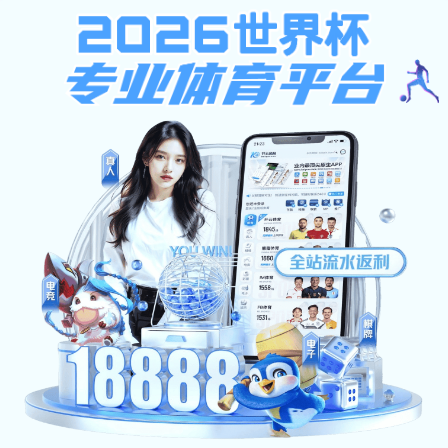
注册入口
用户使用协议
一、协议的接受
在您访问或使用本平台（以下简称“本平台”或“本服务”）之前，
请您仔细阅读并充分理解本《用户使用协议》（以下简称“本协
议”）。一旦您注册、登录、访问或使用本平台，即视为您已阅
读、理解并同意受本协议全部条款的约束。
二、账户注册与使用
1. 用户在注册时应提供真实、合法、有效的信息，并保证资料的
真实性和时效性。