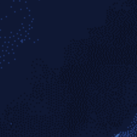
从而增加受伤几率。因此，球队在备战过程
。
德里戈是球队攻击线上的关键人物，他灵活
重要保障。失去他，无疑让对手在面对巴西
漏洞百出。他不仅具备良好的铲断技术，还
同作战。而一旦没有他这样的核心存在，对
队的大门。
最佳阵容。然而由于罗德里戈、米利唐和埃
这样一来，新阵容之间缺乏默契，再加上心