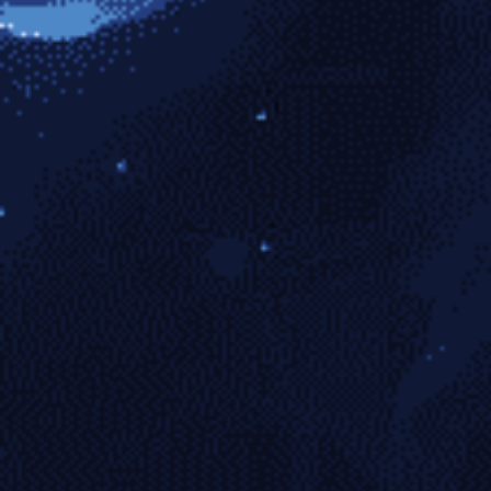
上一篇：
贝弗利直言狄龙模仿詹姆斯太做作…
精选推荐