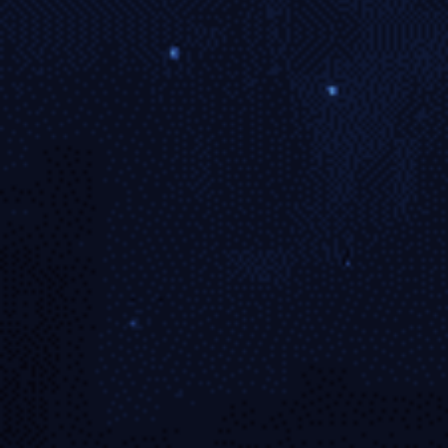
1
文班季后赛再创佳绩单场25分加盖帽
在2023年季后赛中，年轻的篮球天才文班表
2026-07-07
2
库里复出感慨球队表现出色强调团队篮
在NBA赛季中，斯蒂芬·库里的复出无疑是一
2026-06-03
3
高迪门线解围王钰栋射门被扑越位球员
在激烈的足球比赛中，总是充满了各种意想不
2026-06-18
4
约基奇自谦失误最多却助球队减少失误
约基奇，作为NBA的一名杰出球员，以其卓越
2026-06-02