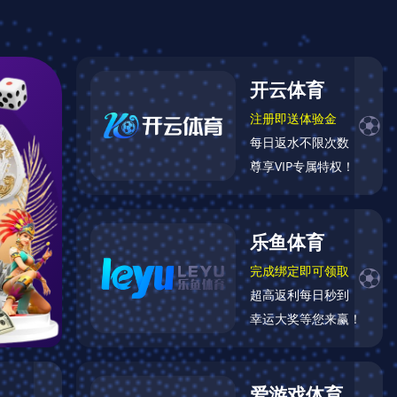
注册入口
里开始