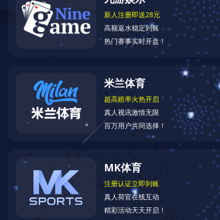
覆盖实时赛事、
首页
/
体育快讯
/ 正文