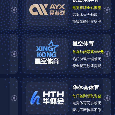
便捷的体育服务。
2026-06-10 09:00
47 次阅读
病危机，球队的重要球员罗德里戈、米利唐
力和战斗力造成了深远影响。伤病问题不仅
在即将到来的各项赛事中增添了不确定性。