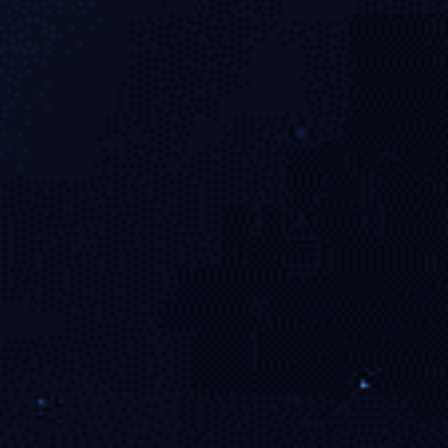
与竞技双重保障。
队能够迎来新的转折点，以更加成熟稳健的
下一篇：
摩纳哥核心球员阿克利乌舍巴洛贡