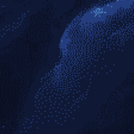
面，可以通过引入替补选手来填补空缺，让那些
机会。这不仅能提升其个人能力，还有助于增强
另一方面，加强康复工作至关重要。在今后的训
导致的大面积缺阵问题。例如，通过科学监测系
训练计划，使他们保持最佳竞技状态。同时，要
方案，加快恢复速度。
总之，在面对当前这个艰难时期时，全队上下必
将，都应肩负起各自角色，为重返巅峰共同努力
一丝希望之光。
总结：
总体而言，本次巴西队遭遇严重伤病危机，让人
强度竞技体育下运动员身体承载极限的问题。在