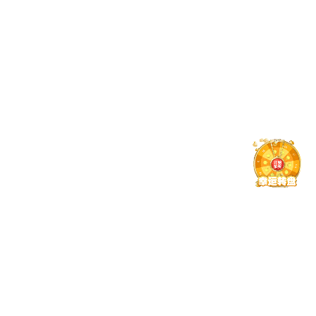
此外，对手也采取了针对性的防守策略，对克莱进行
了重点盯防。这使得他在接球后的投篮空间大幅缩
小，加之自身状态不佳，自然无法形成有效进攻。这
些因素共同作用，使得他在本场比赛里未能有所斩
获。
3、心理因素的重要性
除了技战术层面的因素外，心理层面的压力也是不可
忽视的一部分。作为一名明星球员，克莱承载着巨大
的期望与关注。在这样的环境下，如果不能很好地调
节自己的情绪，很容易陷入负面循环，从而影响实际
发挥。
同时，与其他优秀球员相比，任何一次糟糕的表现都