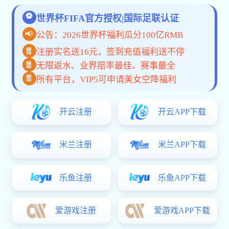
比赛数据从这里开始
覆盖实时赛事、专业数据、高清视频，
云开体育
官网登录APP
与网页版为您提供便捷的体育服
务。
APP下载
网页版入口
首页
/
体育快讯
/ 正文
2026-06-01 22:51
99 次阅读