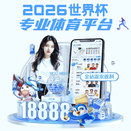
注册入口
云开体育官网登录
——