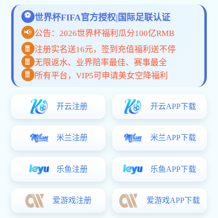
比赛数据从这里开始
覆盖实时赛事、专业数据、高清视频，
云开体育
官网登录APP
与网页版为您提供便捷的体育服
务。
APP下载
网页版入口
首页
/
体育快讯
/ 正文
2026-06-06 14:03
86 次阅读